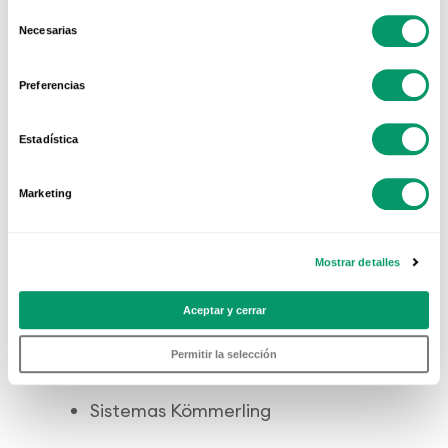
Selección
Necesarias
de
Persianas
consentimiento
Preferencias
Sistema RolaPlus
Estadística
Sistemas Kömmerling
Marketing
Sistema RolaPlus
Formas de apertura
Mostrar detalles
Contraventanas
Aceptar y cerrar
Exterior
Permitir la selección
Sistemas Kömmerling