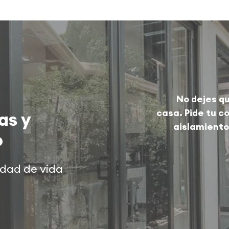
No dejes qu
casa. Pide tu c
as y
aislamiento
o
idad de vida