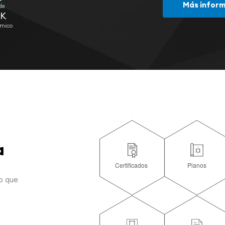
Más infor
de
K
rmico
a
o que