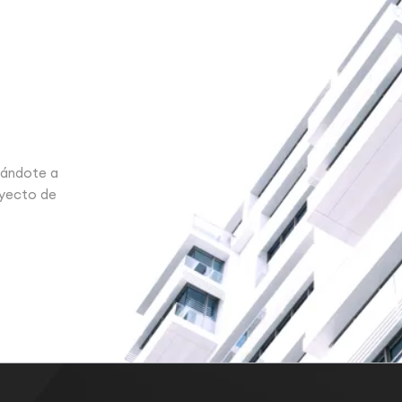
n
dándote a
oyecto de