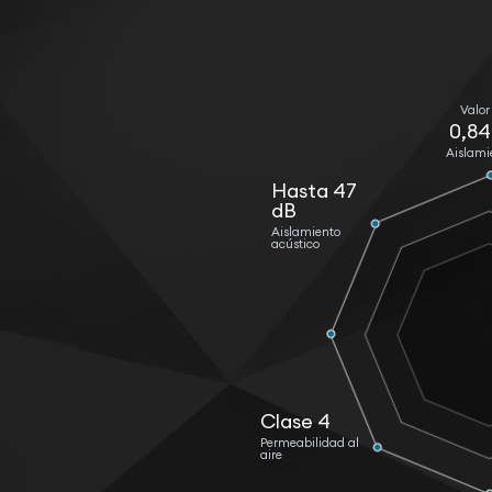
Valor
0,8
Aislami
Hasta 47
dB
Aislamiento
acústico
Clase 4
Permeabilidad al
aire