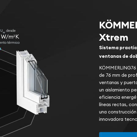
KÖMMER
 U
desde
w
Xtrem
4 W/m
K
2
ento térmico
Sistema practic
ventanas de dob
KÖMMERLING76
de 76 mm de prof
ventanas y puert
un aislamiento p
eficiencia energé
líneas rectas, co
una construcción
innovadora tecno