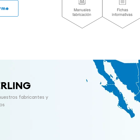
arme
ERLING
nuestros fabricantes y
nos