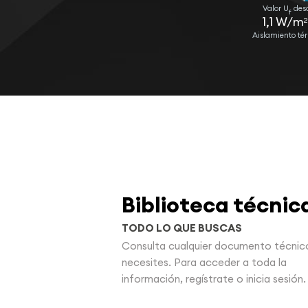
Valor U
des
f
1,1 W/m
2
Aislamiento té
Biblioteca técnic
TODO LO QUE BUSCAS
Consulta cualquier documento técnic
necesites. Para acceder a toda la
información, regístrate o inicia sesión.