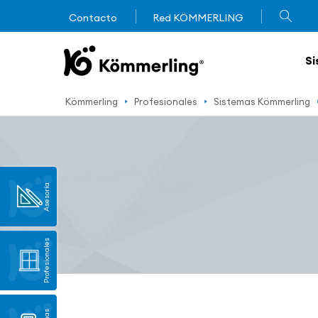
Contacto
Red KÖMMERLING
Si
Kömmerling
Profesionales
Sistemas Kömmerling
Asesoría
Profesionales