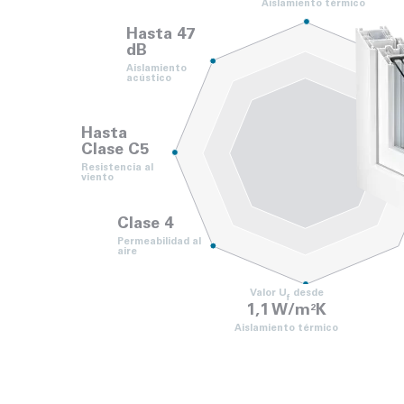
Aislamiento térmico
Hasta 47
dB
Aislamiento
acústico
Hasta
Clase C5
Resistencia al
viento
Clase 4
Permeabilidad al
aire
Valor U
desde
f
1,1 W/m
K
2
Aislamiento térmico