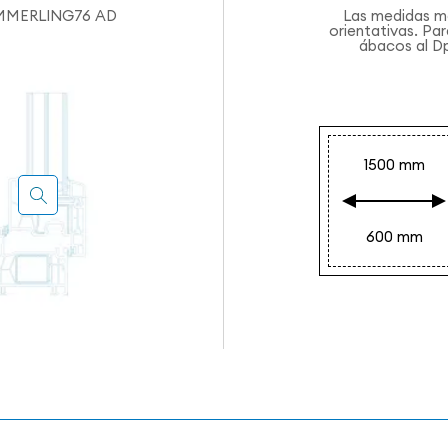
MMERLING76 AD
Las medidas m
orientativas. Par
ábacos al Dp
1500 mm
600 mm