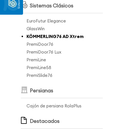
Sistemas
Sistemas Clásicos
EuroFutur Elegance
GlassWin
KÖMMERLING76 AD Xtrem
PremiDoor76
PremiDoor76 Lux
PremiLine
PremiLine58
PremiSlide76
Persianas
Cajón de persiana RolaPlus
Destacados