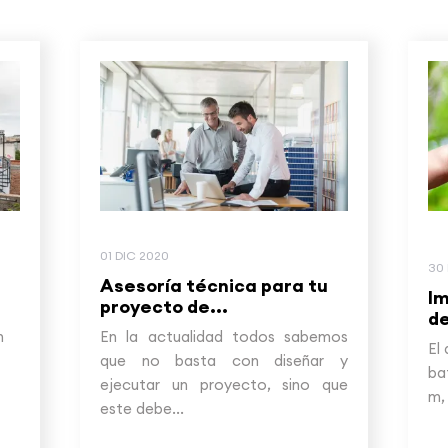
01 DIC 2020
30
Asesoría técnica para tu
I
proyecto de...
de
n
En la actualidad todos sabemos
El
que no basta con diseñar y
ba
ejecutar un proyecto, sino que
m,
este debe...