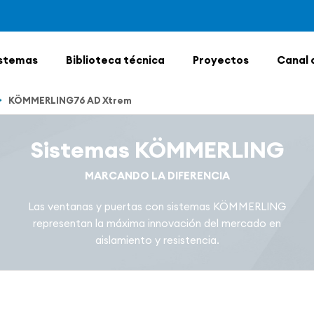
stemas
Biblioteca técnica
Proyectos
Canal 
KÖMMERLING76 AD Xtrem
Sistemas KÖMMERLING
MARCANDO LA DIFERENCIA
Las ventanas y puertas con sistemas KÖMMERLING
representan la máxima innovación del mercado en
aislamiento y resistencia.