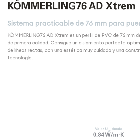
KÖMMERLING76 AD Xtrem
Sistema practicable de 76 mm para puer
KÖMMERLING76 AD
Xtrem
es un perfil de PVC de 76 mm d
de primera calidad. Consigue un aislamiento perfecto optimi
de líneas rectas, con una estética muy cuidada y una const
tecnología.
Valor U
desde
w
0,84 W/m
K
2