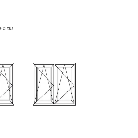
e a tus
 D
Esquema E