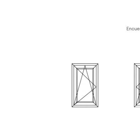
Encuen
Esquema A
E