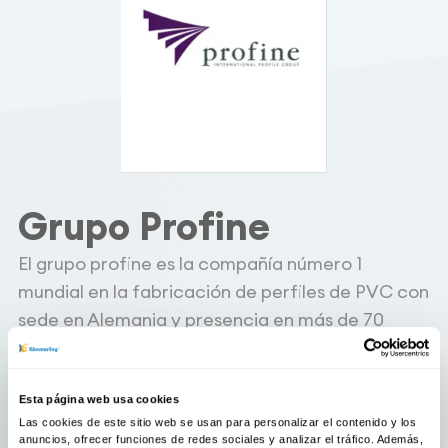
Grupo Profine
El grupo profine es la compañía número 1
mundial en la fabricación de perfiles de PVC con
sede en Alemania y presencia en más de 70
países.
Esta página web usa cookies
En el grupo profine nos adelantamos a los
Las cookies de este sitio web se usan para personalizar el contenido y los
tiempos y marcamos la diferencia apostando
anuncios, ofrecer funciones de redes sociales y analizar el tráfico. Además,