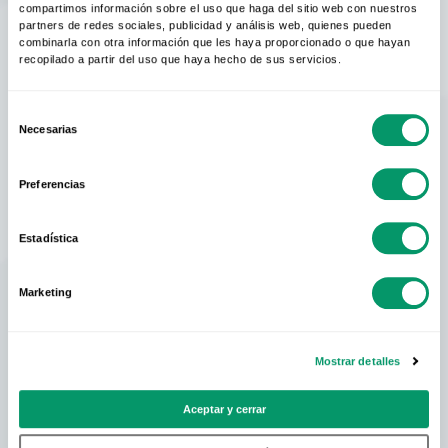
compartimos información sobre el uso que haga del sitio web con nuestros
por la innovación y el desarrollo de nuevas
partners de redes sociales, publicidad y análisis web, quienes pueden
combinarla con otra información que les haya proporcionado o que hayan
soluciones sostenibles.
recopilado a partir del uso que haya hecho de sus servicios.
Con sus tres prestigiosas marcas,
Selección
Necesarias
KÖMMERLING, TROCAL y KBE, profine cuenta
de
consentimiento
con la flexibilidad para cubrir una amplia
Preferencias
demanda adelantándose siempre a las
necesidades del mercado y siendo pionera en la
Estadística
introducción de mejoras en sus sistemas de
perfiles.
Marketing
El grupo cuenta con distintas plantas
Mostrar detalles
productivas en Francia, Rusia, China y USA con
más de 3000 trabajadores en todo el mundo.
Aceptar y cerrar