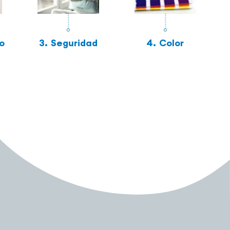
o
3.
Seguridad
4.
Color