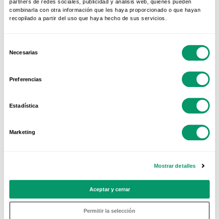
partners de redes sociales, publicidad y análisis web, quienes pueden
combinarla con otra información que les haya proporcionado o que hayan
recopilado a partir del uso que haya hecho de sus servicios.
Te ayudamos: ¿quieres
Selección
Necesarias
de
saber más?
consentimiento
Preferencias
Los sistemas KÖMMERLING esconden todo un
Estadística
mundo de posibilidades: altas prestaciones,
garantías, acabados y colores. Todo lo que
Marketing
puedas imaginar podrás encontrarlo en esta
sección.
Mostrar detalles
Aceptar y cerrar
Permitir la selección