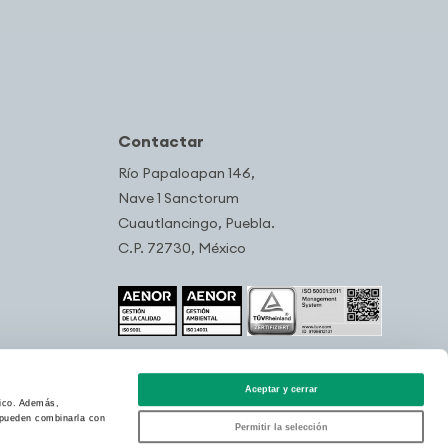
Contactar
Río Papaloapan 146,
Nave 1 Sanctorum
Cuautlancingo, Puebla.
C.P. 72730, México
Aceptar y cerrar
fico. Además,
s pueden combinarla con
Permitir la selección