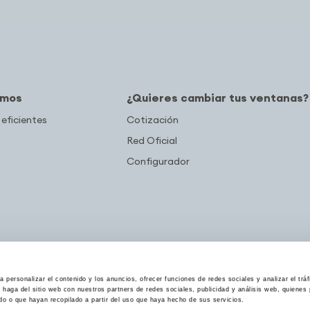
amos
¿Quieres cambiar tus ventanas?
 eficientes
Cotización
Red Oficial
Configurador
 personalizar el contenido y los anuncios, ofrecer funciones de redes sociales y analizar el trá
haga del sitio web con nuestros partners de redes sociales, publicidad y análisis web, quiene
do o que hayan recopilado a partir del uso que haya hecho de sus servicios.