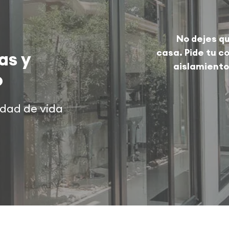
No dejes qu
casa. Pide tu c
as y
aislamiento
o
idad de vida