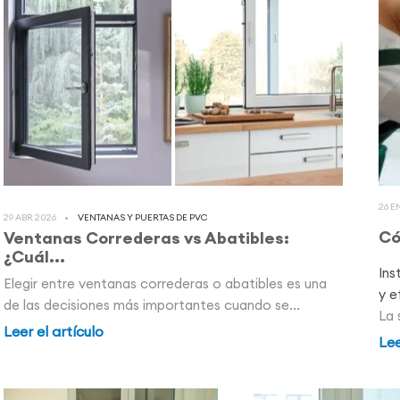
26 E
29 ABR 2026
VENTANAS Y PUERTAS DE PVC
Có
Ventanas Correderas vs Abatibles:
¿Cuál...
Ins
Elegir entre ventanas correderas o abatibles es una
y e
de las decisiones más importantes cuando se...
La 
Leer el artículo
Lee