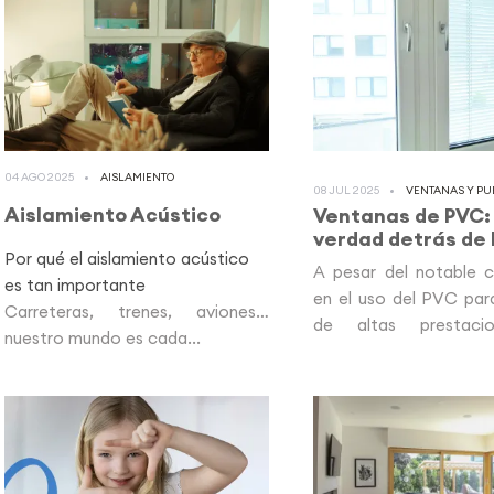
04 AGO 2025
AISLAMIENTO
08 JUL 2025
VENTANAS Y PU
Aislamiento Acústico
Ventanas de PVC: 
verdad detrás de l
Por qué el aislamiento acústico
A pesar del notable c
es tan importante
en el uso del PVC par
Carreteras, trenes, aviones…
de altas prestaci
nuestro mundo es cada...
persisten...