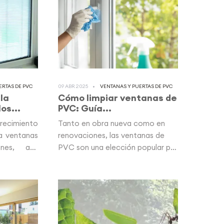
ERTAS DE PVC
09 ABR 2025
VENTANAS Y PUERTAS DE PVC
la
Cómo limpiar ventanas de
os...
PVC: Guía...
recimiento
Tanto en obra nueva como en
a ventanas
renovaciones, las ventanas de
ones, aún
PVC son una elección popular por
su...