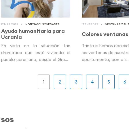
17 MAR 2022
NOTICIAS Y NOVEDADES
17 ENE 2022
VENTANAS Y PUE
Ayuda humanitaria para
Colores ventanas
Ucrania
En vista de la situación tan
Tanto si hemos decidi
dramática que está viviendo el
las ventanas de nuestr
pueblo ucraniano, desde el Grupo
apartamento, como si
profine...
desarrollando...
Paginación
Página
1
Página
2
Página
3
Página
4
Página
5
Pá
6
actual
asos