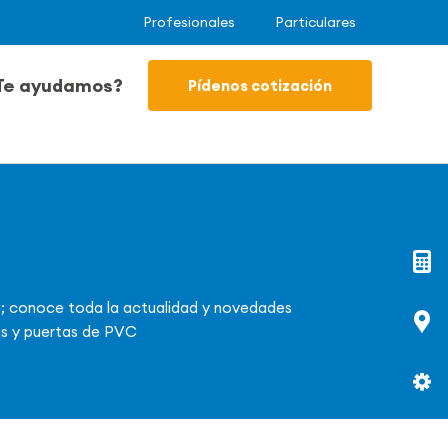
Profesionales
Particulares
Te ayudamos?
Pídenos cotización
a; conoce toda la actualidad y novedades
as y puertas de PVC