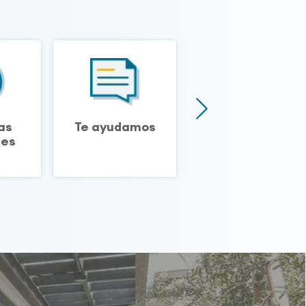
as
Te ayudamos
Biblioteca
tes
técnica