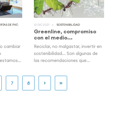
RTAS DE PVC
10 DIC 2021
SOSTENIBILIDAD
Greenline, compromiso
con el medio...
do cambiar
Reciclar, no malgastar, invertir en
o
sostenibilidad… Son algunas de
 estamos
las recomendaciones que...
gina
Página
7
Página
8