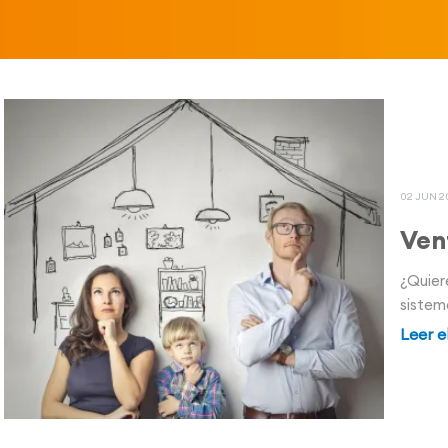
02 JUN 2
Ven
¿Quier
sistem
Leer e