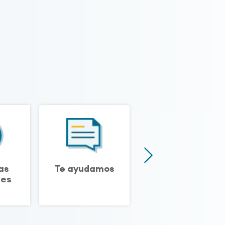
as
Te ayudamos
Biblioteca
tes
técnica