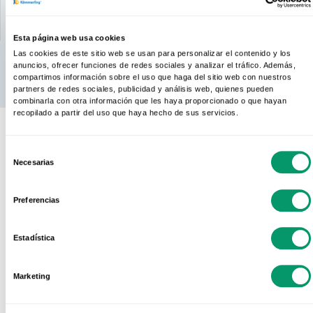
Enviar
Esta página web usa cookies
Las cookies de este sitio web se usan para personalizar el contenido y los
anuncios, ofrecer funciones de redes sociales y analizar el tráfico. Además,
compartimos información sobre el uso que haga del sitio web con nuestros
partners de redes sociales, publicidad y análisis web, quienes pueden
combinarla con otra información que les haya proporcionado o que hayan
recopilado a partir del uso que haya hecho de sus servicios.
Selección
Necesarias
de
consentimiento
Te ayudamos: ¿quieres
Preferencias
saber más?
Estadística
Los sistemas KÖMMERLING esconden todo un
Marketing
mundo de posibilidades: altas prestaciones,
garantías, acabados y colores. Todo lo que