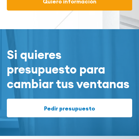
Quiero información
Si quieres
presupuesto para
cambiar tus ventanas
Pedir presupuesto