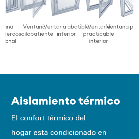
ntana
Ventana
Ventana abatible
Ventana
Ventana piv
redera
oscilobatiente
interior
practicable
icional
interior
Aislamiento térmico
El confort térmico del
hogar está condicionado en