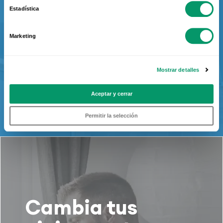
MÁS DE 35 AÑOS DE EXPERIENCIA
Estadística
Marketing
Infórmate
Mostrar detalles
Aceptar y cerrar
Permitir la selección
Cambia tus