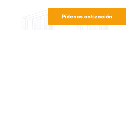
Pídenos cotización
Puerta corredera
Puerta corredera
premislide
tradicional