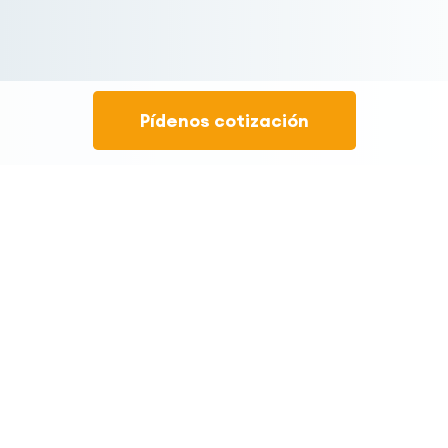
Pídenos cotización
Tecnología de confort
Con RolaPlus las opciones de configuración