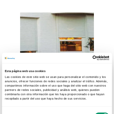
descuidar...
30 ENE 2013
DOMÓTICA
Esta página web usa cookies
Persianas, funciones y
Las cookies de este sitio web se usan para personalizar el contenido y los
componentes
anuncios, ofrecer funciones de redes sociales y analizar el tráfico. Además,
compartimos información sobre el uso que haga del sitio web con nuestros
La ventana con las mejores
partners de redes sociales, publicidad y análisis web, quienes pueden
combinarla con otra información que les haya proporcionado o que hayan
prestaciones puede quedar
recopilado a partir del uso que haya hecho de sus servicios.
reducida a una mala ventana si no
va acompañada...
Selección