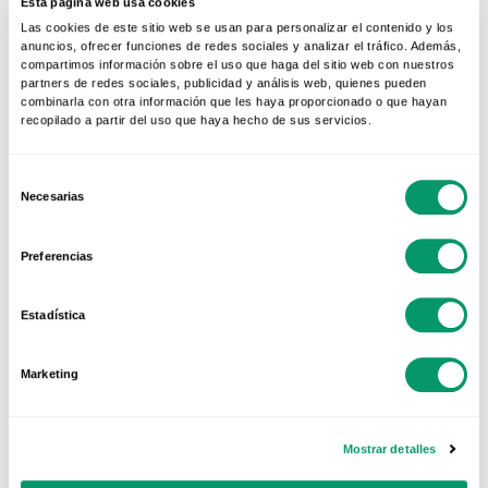
Esta página web usa cookies
Este punto va muy ligado al anterior, ya que
Las cookies de este sitio web se usan para personalizar el contenido y los
como hemos comentado, en la formulación de
anuncios, ofrecer funciones de redes sociales y analizar el tráfico. Además,
compartimos información sobre el uso que haga del sitio web con nuestros
PVC utilizamos estabilizadores respetuosos con
partners de redes sociales, publicidad y análisis web, quienes pueden
el medioambiente. Esto hace que no se
combinarla con otra información que les haya proporcionado o que hayan
recopilado a partir del uso que haya hecho de sus servicios.
desprendan sustancias tóxicas ni durante su
fabricación ni durante su vida útil. Además, al
Selección
finalizar su ciclo de vida
los perfiles se
Necesarias
de
deconstruyen y trasladan a un centro de
consentimiento
reciclaje
, reincorporándose al proceso
Preferencias
productivo. En el caso de KÖMMERLING la
formulación de PVC es 100% reciclable y ya
Estadística
incorpora hasta un 30% de material reciclado.
Marketing
Con este post esperamos haber acabado con
todos esos mitos sin contrastar. Eso sí, no hay
Mostrar detalles
que olvidar que
no todo el PVC es igual
, sino