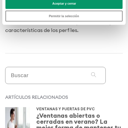
Aceptar y cerrar
que las diferencias en la formulación empleada
por cada empresa repercuten tanto en el
Permitir la selección
medioambiente, como en las prestaciones y
características de los perfiles.
ARTÍCULOS RELACIONADOS
VENTANAS Y PUERTAS DE PVC
¿Ventanas abiertas o
cerradas en verano? La
mejor forma de mantener tu