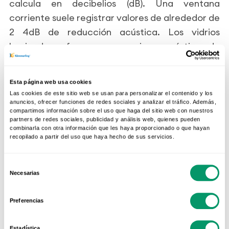
calcula en decibelios (dB). Una ventana
corriente suele registrar valores de alrededor de
2 4dB de reducción acústica. Los vidrios
laminados ofrecen una mejora acústica de
entre 2 y 3 dB. Sin embargo si tenemos en
cuenta que la intensidad sonora es una
Esta página web usa cookies
magnitud logarítmica, una pequeña reducción
Las cookies de este sitio web se usan para personalizar el contenido y los
en dB puede suponer una diferencia notable en
anuncios, ofrecer funciones de redes sociales y analizar el tráfico. Además,
compartimos información sobre el uso que haga del sitio web con nuestros
nuestra percepción del ruido. Por ejemplo, si
partners de redes sociales, publicidad y análisis web, quienes pueden
combinarla con otra información que les haya proporcionado o que hayan
reducimos ésta en 10 dBA el oído humano lo
recopilado a partir del uso que haya hecho de sus servicios.
percibe como si fuese la mitad del ruido.
Selección
Necesarias
Consulta también el valor "R" y si tienes
de
consentimiento
problemas de ruido exige siempre valores a
Preferencias
partir de 32dB.
Estadística