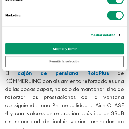
Los valores de aislamiento acústico (Rw)
calculados en ensayos sobre modelos concretos
Marketing
de ventanas practicables realizadas con perfiles
KÖMMERLING y diferentes vidrios ofrecen
Mostrar detalles
valores que van desde los 32 dB de una ventana
con vidrio 4/12/4 hasta los 47 dB con vidrio
Aceptar y cerrar
laminar 11/16/9 y cámara rellena de gas.
Permitir la selección
El
cajón de persiana RolaPlus
de
KÖMMERLING con aislamiento reforzado es una
de las pocas capaz, no solo de mantener, sino de
reforzar las prestaciones de la ventana
consiguiendo una Permeabilidad al Aire CLASE
4 y con valores de reducción acústica de 33dB
sin necesidad de incluir vidrios laminados de