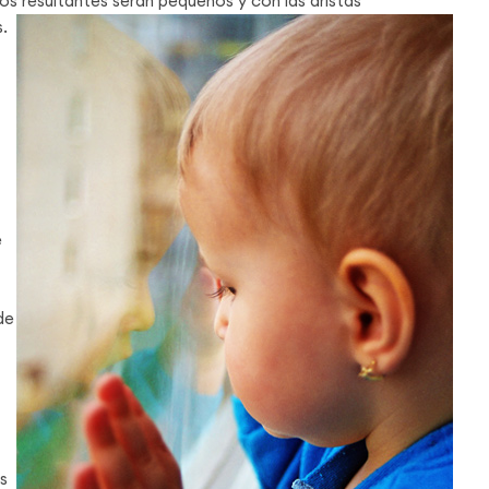
os resultantes serán pequeños y con las aristas
.
e
de
as