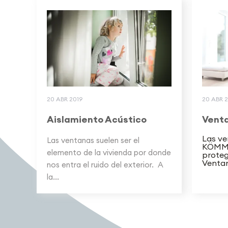
20 ABR 2019
20 ABR 2
Aislamiento Acústico
Venta
Las ve
Las ventanas suelen ser el
KÖMME
elemento de la vivienda por donde
proteg
Ventan
nos entra el ruido del exterior. A
la...