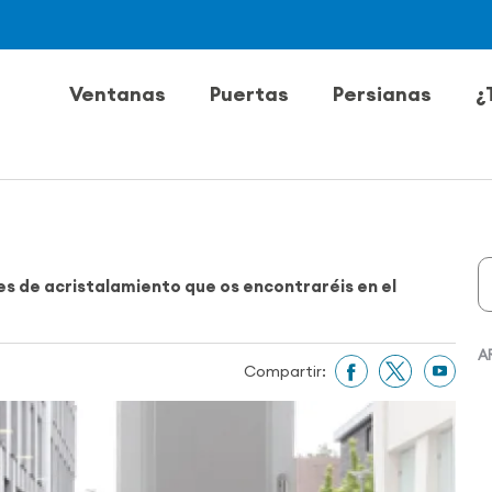
Ventanas
Puertas
Persianas
¿
es de
acristalamiento
que os encontraréis en el
A
Compartir: