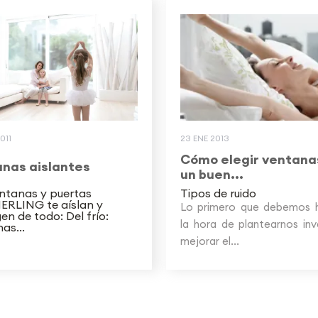
011
23 ENE 2013
Cómo elegir ventana
nas aislantes
un buen...
ntanas y puertas
Tipos de ruido
RLING te aíslan y
Lo primero que debemos 
en de todo: Del frío:
la hora de plantearnos inv
as...
mejorar el...