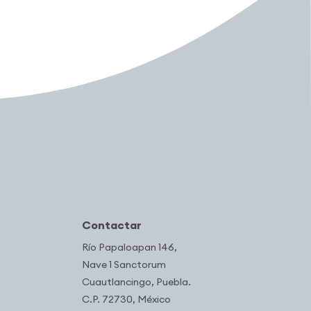
Contactar
Río Papaloapan 146,
Nave 1 Sanctorum
Cuautlancingo, Puebla.
C.P. 72730, México