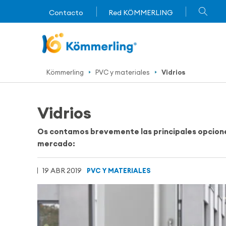
Contacto
Red KÖMMERLING
Kömmerling
PVC y materiales
Vidrios
Vidrios
Os contamos brevemente las principales opcion
mercado:
19 ABR 2019
PVC Y MATERIALES