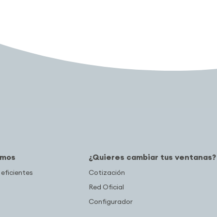
amos
¿Quieres cambiar tus ventanas?
 eficientes
Cotización
Red Oficial
Configurador