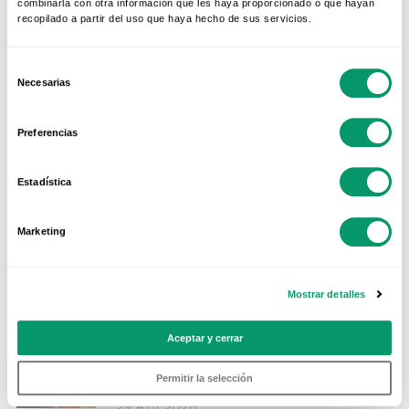
combinarla con otra información que les haya proporcionado o que hayan
recopilado a partir del uso que haya hecho de sus servicios.
Selección
Necesarias
de
consentimiento
Preferencias
ARTÍCULOS RELACIONADOS
VENTANAS Y PUERTAS DE PVC
Estadística
¿Ventanas abiertas o
cerradas en verano? La
mejor forma de mantener tu
Marketing
casa fresca
01 Jul 2026
Mostrar detalles
VENTANAS Y PUERTAS DE PVC
Aceptar y cerrar
Ventanas Correderas vs
Abatibles: ¿Cuál es la mejor
opción para tu vivienda?
Permitir la selección
29 Abr 2026