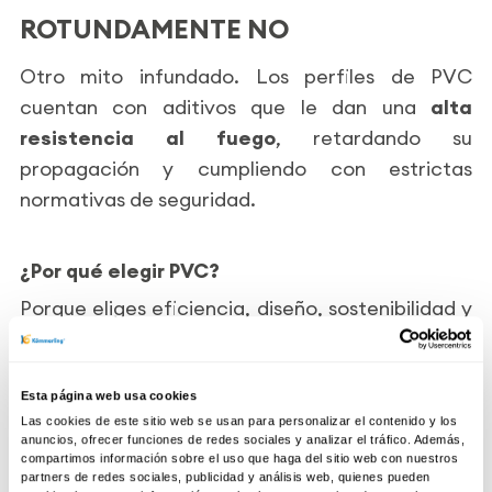
ROTUNDAMENTE NO
Otro mito infundado. Los perfiles de PVC
cuentan con aditivos que le dan una
alta
resistencia al fuego
, retardando su
propagación y cumpliendo con estrictas
normativas de seguridad.
¿Por qué elegir PVC?
Porque eliges eficiencia, diseño, sostenibilidad y
seguridad. No dejes que los mitos te alejen de
una decisión que puede mejorar el confort y
valor de tu hogar.
Esta página web usa cookies
Las cookies de este sitio web se usan para personalizar el contenido y los
anuncios, ofrecer funciones de redes sociales y analizar el tráfico. Además,
compartimos información sobre el uso que haga del sitio web con nuestros
partners de redes sociales, publicidad y análisis web, quienes pueden