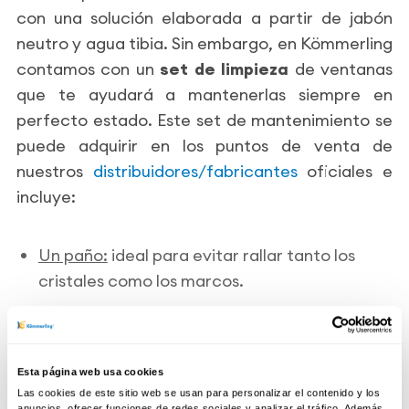
con una solución elaborada a partir de jabón
neutro y agua tibia. Sin embargo, en Kömmerling
contamos con un
set de limpieza
de ventanas
que te ayudará a mantenerlas siempre en
perfecto estado. Este set de mantenimiento se
puede adquirir en los puntos de venta de
nuestros
distribuidores/fabricantes
oficiales e
incluye:
Un paño:
ideal para evitar rallar tanto los
cristales como los marcos.
Solución jabonosa llamada Koraclean:
disponible tanto para limpiar pvc blanco
Esta página web usa cookies
como pvc foliado.
Las cookies de este sitio web se usan para personalizar el contenido y los
anuncios, ofrecer funciones de redes sociales y analizar el tráfico. Además,