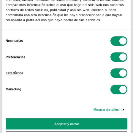
Solución para juntas:
las gomas que hay entre
compartimos información sobre el uso que haga del sitio web con nuestros
partners de redes sociales, publicidad y análisis web, quienes pueden
los marcos y cristales también debemos
combinarla con otra información que les haya proporcionado o que hayan
recopilado a partir del uso que haya hecho de sus servicios.
limpiarlas con frecuencia.
Selección
Spray para herrajes:
como se comentó, es
Necesarias
de
importante engrasar los herrajes una vez al
consentimiento
año
Preferencias
Mantener tus ventanas de PVC en perfecto
Estadística
estado es fácil y no requiere grandes
esfuerzos.
Con un poco de atención y
Marketing
productos adecuados, tus ventanas Kömmerling
lucirán siempre como nuevas, garantizando
Mostrar detalles
confort, eficiencia y estética por muchos años
más.
Aceptar y cerrar