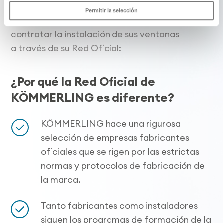
fabricación e instalación de la ventana.
Permitir la selección
Por eso KÖMMERLING solo recomienda
contratar la instalación de sus ventanas
a través de su Red Oficial:
¿Por qué la Red Oficial de
KÖMMERLING es diferente?
KÖMMERLING hace una rigurosa
selección de empresas fabricantes
oficiales que se rigen por las estrictas
normas y protocolos de fabricación de
la marca.
Tanto fabricantes como instaladores
siguen los programas de formación de la