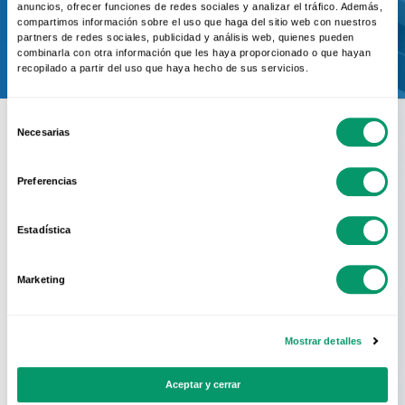
anuncios, ofrecer funciones de redes sociales y analizar el tráfico. Además,
Contactar
compartimos información sobre el uso que haga del sitio web con nuestros
partners de redes sociales, publicidad y análisis web, quienes pueden
combinarla con otra información que les haya proporcionado o que hayan
recopilado a partir del uso que haya hecho de sus servicios.
Selección
Necesarias
de
consentimiento
Preferencias
Conoce La Red
Estadística
Oficial
KÖMMERLING
Marketing
En KÖMMERLING sabemos que el mejor
Mostrar detalles
sistema de perfiles no sirve de nada si no
Aceptar y cerrar
se acompaña de una cuidada