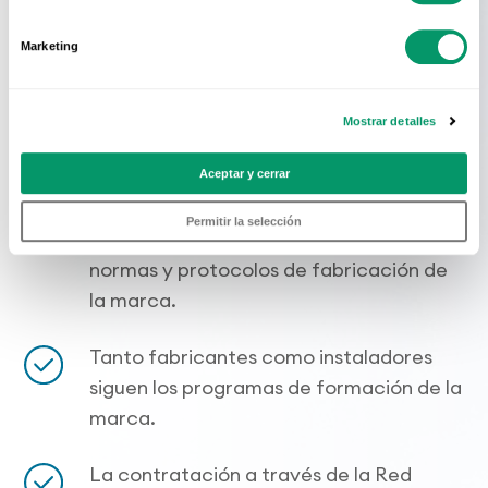
a través de su Red Oficial:
Marketing
¿Por qué la Red Oficial de
KÖMMERLING es diferente?
Mostrar detalles
KÖMMERLING hace una rigurosa
Aceptar y cerrar
selección de empresas fabricantes
Permitir la selección
oficiales que se rigen por las estrictas
normas y protocolos de fabricación de
la marca.
Tanto fabricantes como instaladores
siguen los programas de formación de la
marca.
La contratación a través de la Red