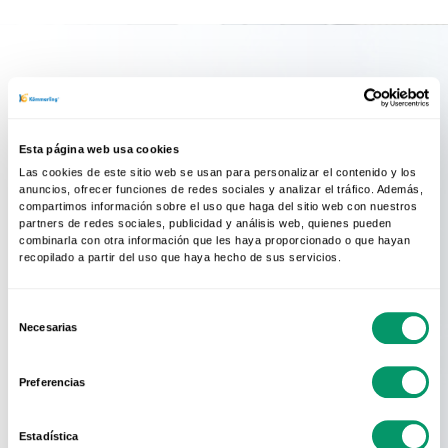
Conoce La Red
Esta página web usa cookies
Oficial
Las cookies de este sitio web se usan para personalizar el contenido y los
anuncios, ofrecer funciones de redes sociales y analizar el tráfico. Además,
compartimos información sobre el uso que haga del sitio web con nuestros
KÖMMERLING
partners de redes sociales, publicidad y análisis web, quienes pueden
combinarla con otra información que les haya proporcionado o que hayan
recopilado a partir del uso que haya hecho de sus servicios.
En KÖMMERLING sabemos que el mejor
Selección
sistema de perfiles no sirve de nada si no
Necesarias
de
se acompaña de una cuidada
consentimiento
fabricación e instalación de la ventana.
Preferencias
Por eso KÖMMERLING solo recomienda
contratar la instalación de sus ventanas
Estadística