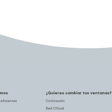
amos
¿Quieres cambiar tus ventanas?
 eficientes
Cotización
Red Oficial