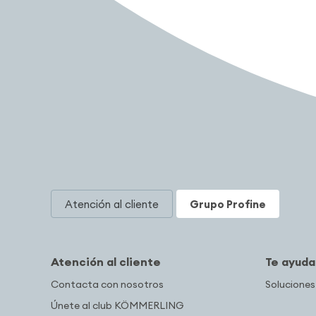
Atención al cliente
Grupo Profine
Atención al cliente
Te ayud
Contacta con nosotros
Soluciones
Únete al club KÖMMERLING