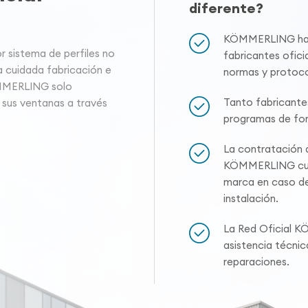
diferente?
KÖMMERLING hace
sistema de perfiles no
fabricantes oficia
a cuidada fabricación e
normas y protoco
ÖMMERLING solo
Tanto fabricante
 sus ventanas a través
programas de for
La contratación a
KÖMMERLING cuen
marca en caso de
instalación.
La Red Oficial K
asistencia técni
reparaciones.