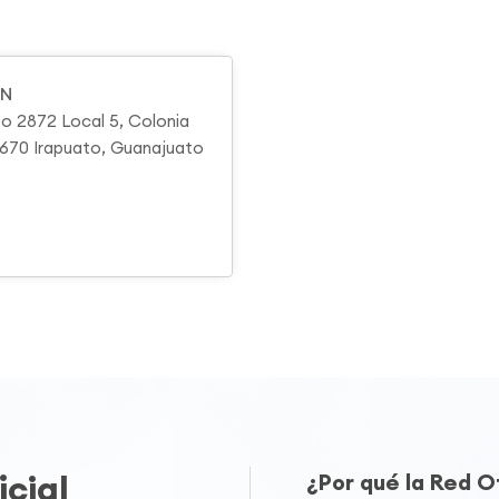
GN
ato 2872 Local 5, Colonia
36670 Irapuato, Guanajuato
cial
¿Por qué la Red 