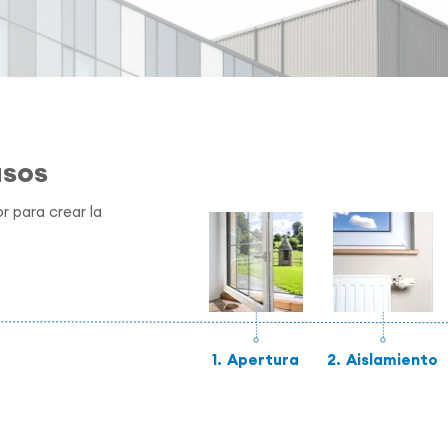
asos
r para crear la
1.
Apertura
2.
Aislamiento