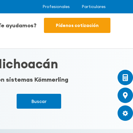
Profesionales
Particulares
Te ayudamos?
Pídenos cotización
Michoacán
con sistemas Kömmerling