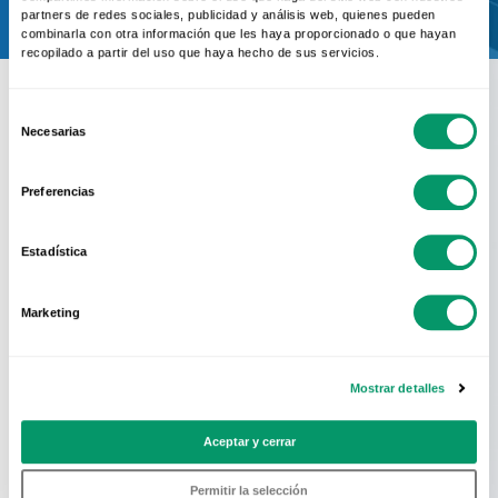
partners de redes sociales, publicidad y análisis web, quienes pueden
combinarla con otra información que les haya proporcionado o que hayan
recopilado a partir del uso que haya hecho de sus servicios.
Selección
Necesarias
de
consentimiento
Conoce La Red
Preferencias
Oficial
Estadística
KÖMMERLING
Marketing
En KÖMMERLING sabemos que el mejor
sistema de perfiles no sirve de nada si no
Mostrar detalles
se acompaña de una cuidada
Aceptar y cerrar
fabricación e instalación de la ventana.
Por eso KÖMMERLING solo recomienda
Permitir la selección