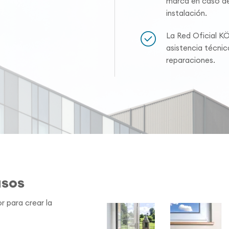
marca en caso de
instalación.
La Red Oficial K
asistencia técni
reparaciones.
asos
r para crear la