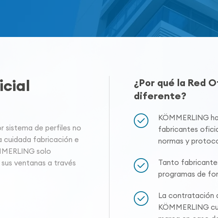
cial
¿Por qué la Red 
diferente?
KÖMMERLING hace
sistema de perfiles no
fabricantes oficia
a cuidada fabricación e
normas y protoco
ÖMMERLING solo
Tanto fabricante
 sus ventanas a través
programas de for
La contratación a
KÖMMERLING cuen