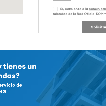
Sí, consiento a la
comunicac
miembro de la Red Oficial KÖM
Solicit
y tienes un
endas?
ervicio de
ING