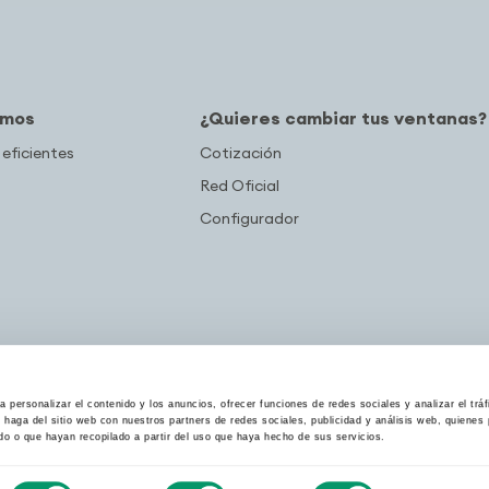
amos
¿Quieres cambiar tus ventanas?
 eficientes
Cotización
Red Oficial
Configurador
 personalizar el contenido y los anuncios, ofrecer funciones de redes sociales y analizar el trá
haga del sitio web con nuestros partners de redes sociales, publicidad y análisis web, quiene
do o que hayan recopilado a partir del uso que haya hecho de sus servicios.