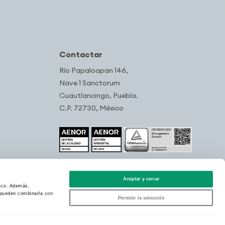
Contactar
Río Papaloapan 146,
Nave 1 Sanctorum
Cuautlancingo, Puebla.
C.P. 72730, México
Aceptar y cerrar
fico. Además,
s pueden combinarla con
Permitir la selección