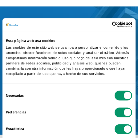
¿Eres arquitecto y
Esta página web usa cookies
tienes un proyecto de
Las cookies de este sitio web se usan para personalizar el contenido y los
anuncios, ofrecer funciones de redes sociales y analizar el tráfico. Además,
viviendas?
compartimos información sobre el uso que haga del sitio web con nuestros
partners de redes sociales, publicidad y análisis web, quienes pueden
combinarla con otra información que les haya proporcionado o que hayan
Ponte en contacto con el servicio
recopilado a partir del uso que haya hecho de sus servicios.
de prescripción de KÖMMERLING
Selección
Necesarias
de
consentimiento
Contactar
Preferencias
Estadística