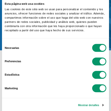
Ponte en contacto con el servicio
Esta página web usa cookies
de prescripción de KÖMMERLING
Las cookies de este sitio web se usan para personalizar el contenido y los
anuncios, ofrecer funciones de redes sociales y analizar el tráfico. Además,
compartimos información sobre el uso que haga del sitio web con nuestros
partners de redes sociales, publicidad y análisis web, quienes pueden
combinarla con otra información que les haya proporcionado o que hayan
Contactar
recopilado a partir del uso que haya hecho de sus servicios.
Selección
Necesarias
de
consentimiento
Preferencias
Estadística
Conoce La Red
Oficial
Marketing
KÖMMERLING
Mostrar detalles