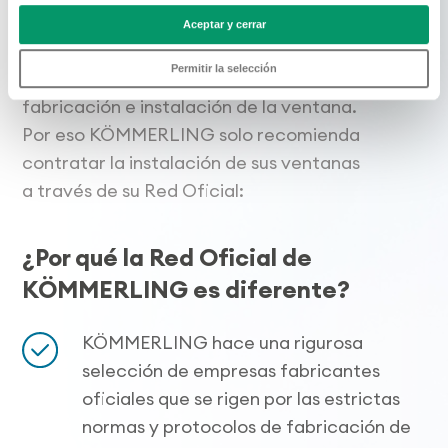
En KÖMMERLING sabemos que el mejor
Aceptar y cerrar
sistema de perfiles no sirve de nada si no
Permitir la selección
se acompaña de una cuidada
fabricación e instalación de la ventana.
Por eso KÖMMERLING solo recomienda
contratar la instalación de sus ventanas
a través de su Red Oficial:
¿Por qué la Red Oficial de
KÖMMERLING es diferente?
KÖMMERLING hace una rigurosa
selección de empresas fabricantes
oficiales que se rigen por las estrictas
normas y protocolos de fabricación de