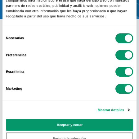
compartimos información sobre el uso que haga del sitio web con nuestros
partners de redes sociales, publicidad y análisis web, quienes pueden
combinarla con otra información que les haya proporcionado o que hayan
recopilado a partir del uso que haya hecho de sus servicios.
Selección
Necesarias
de
consentimiento
Conoce La Red
Preferencias
Oficial
Estadística
KÖMMERLING
Marketing
En KÖMMERLING sabemos que el mejor
sistema de perfiles no sirve de nada si no
Mostrar detalles
se acompaña de una cuidada
Aceptar y cerrar
fabricación e instalación de la ventana.
Por eso KÖMMERLING solo recomienda
Permitir la selección