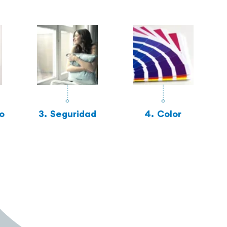
o
3.
Seguridad
4.
Color