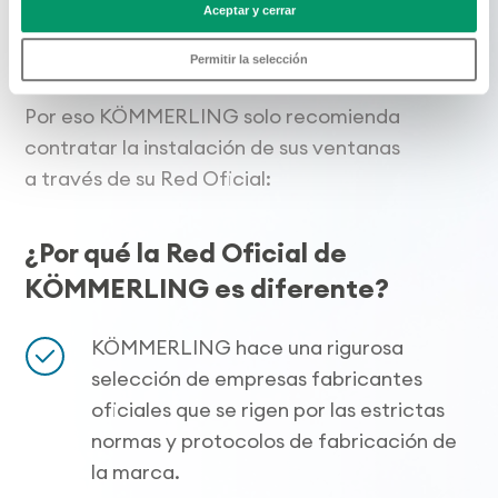
Aceptar y cerrar
sistema de perfiles no sirve de nada si no
se acompaña de una cuidada
Permitir la selección
fabricación e instalación de la ventana.
Por eso KÖMMERLING solo recomienda
contratar la instalación de sus ventanas
a través de su Red Oficial:
¿Por qué la Red Oficial de
KÖMMERLING es diferente?
KÖMMERLING hace una rigurosa
selección de empresas fabricantes
oficiales que se rigen por las estrictas
normas y protocolos de fabricación de
la marca.