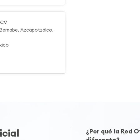
 CV
n Bernabe, Azcapotzalco,
xico
cial
¿Por qué la Red 
diferente?