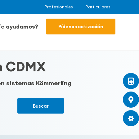
Profesionales
Particulares
Te ayudamos?
Pídenos cotización
en CDMX
con sistemas Kömmerling