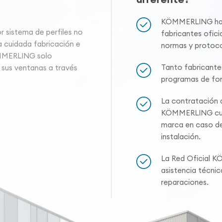
KÖMMERLING hace
sistema de perfiles no
fabricantes oficia
a cuidada fabricación e
normas y protoco
ÖMMERLING solo
Tanto fabricante
 sus ventanas a través
programas de for
La contratación a
KÖMMERLING cuen
marca en caso de
instalación.
La Red Oficial K
asistencia técni
reparaciones.