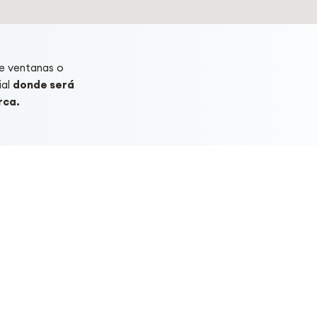
e ventanas o
ial
donde será
rca.