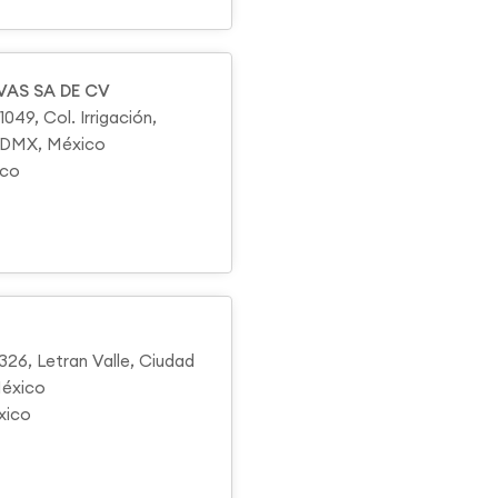
VAS SA DE CV
049, Col. Irrigación,
CDMX, México
ico
1326, Letran Valle, Ciudad
éxico
xico