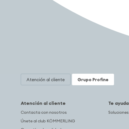
Atención al cliente
Grupo Profine
Atención al cliente
Te ayud
Contacta con nosotros
Soluciones
Únete al club KÖMMERLING