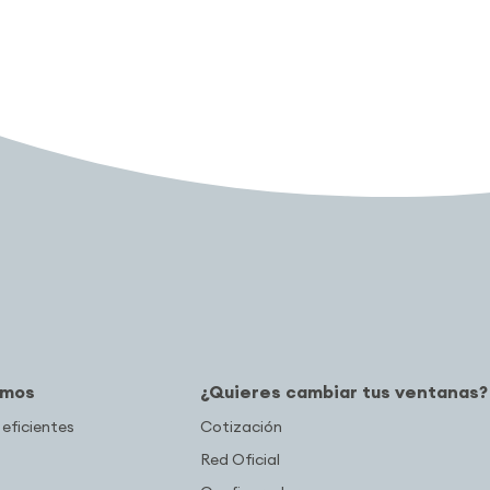
amos
¿Quieres cambiar tus ventanas?
 eficientes
Cotización
Red Oficial