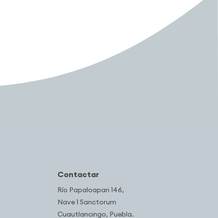
Contactar
Río Papaloapan 146,
Nave 1 Sanctorum
Cuautlancingo, Puebla.