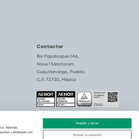
Contactar
Río Papaloapan 146,
Nave 1 Sanctorum
Cuautlancingo, Puebla.
C.P. 72730, México
Aceptar y cerrar
fico. Además,
s pueden combinarla con
Permitir la selección