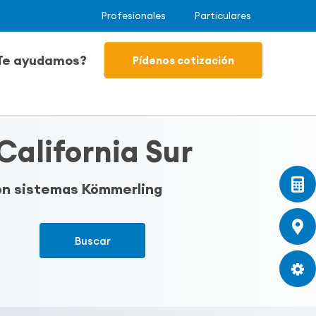
Profesionales
Particulares
Te ayudamos?
Pídenos cotización
California Sur
con sistemas Kömmerling