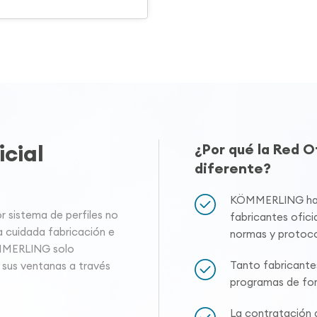
cial
¿Por qué la Red 
diferente?
KÖMMERLING hace
sistema de perfiles no
fabricantes oficia
a cuidada fabricación e
normas y protoco
ÖMMERLING solo
Tanto fabricante
 sus ventanas a través
programas de for
La contratación a