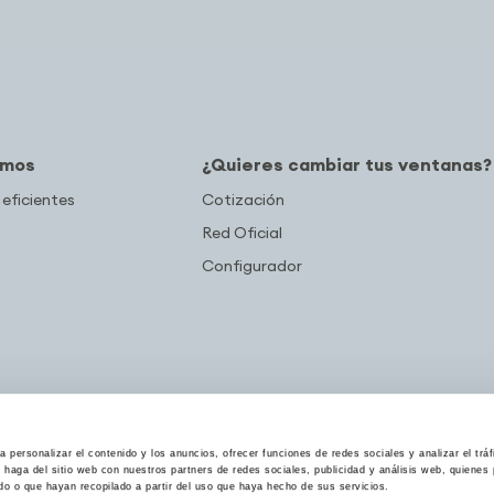
amos
¿Quieres cambiar tus ventanas?
 eficientes
Cotización
Red Oficial
Configurador
 personalizar el contenido y los anuncios, ofrecer funciones de redes sociales y analizar el trá
haga del sitio web con nuestros partners de redes sociales, publicidad y análisis web, quiene
do o que hayan recopilado a partir del uso que haya hecho de sus servicios.