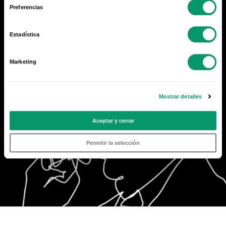
- Mies Van der Rohe -
Preferencias
Ir al Reto KÖMMERLING
Estadística
Marketing
Mostrar detalles
Aceptar y cerrar
Permitir la selección